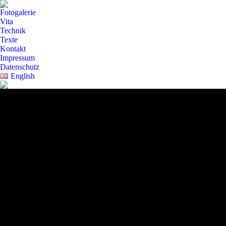
Fotogalerie
Vita
Technik
Texte
Kontakt
Impressum
Datenschutz
English
Verbunden II · 2023 · aus flüssigem Holz, vergoldet ·
H 31 cm · © Foto: Bernd Perlbach
Verbunden II · 2023 · aus flüssigem Holz, vergoldet ·
H 31 cm · © Foto: Bernd Perlbach