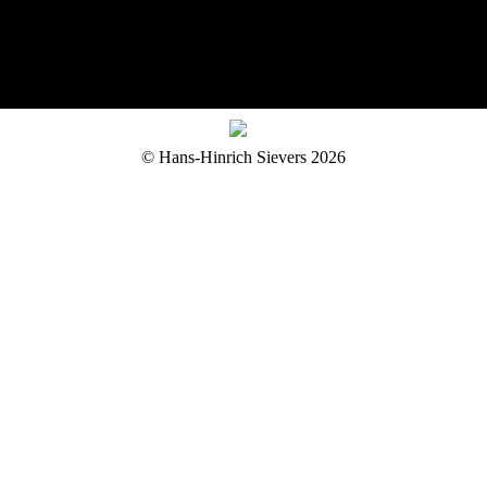
Verbunden II · 2023 · aus flüssigem Holz, vergoldet ·
H 31 cm · © Foto: Bernd Perlbach
Verbunden II
© Hans-Hinrich Sievers 2026